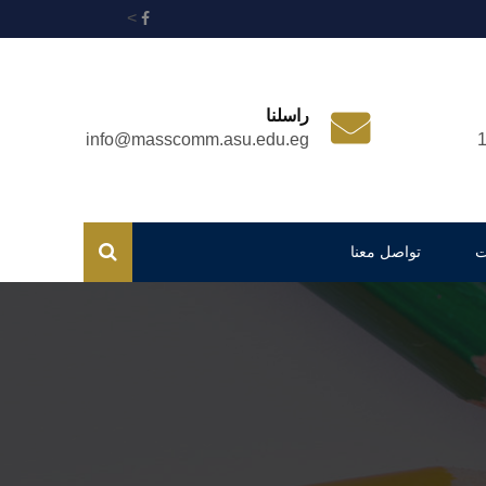
>
راسلنا
info@masscomm.asu.edu.eg
ت
تواصل معنا