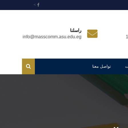
>
راسلنا
info@masscomm.asu.edu.eg
ت
تواصل معنا