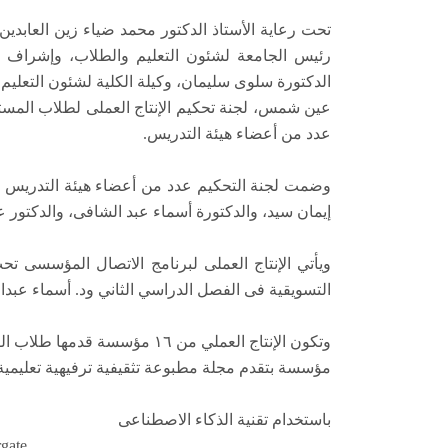
تحت رعاية الأستاذ الدكتور محمد ضياء زين العابدي
رئيس الجامعة لشئون التعليم والطلاب، وإشراف الأ
الدكتورة سلوى سليمان، وكيلة الكلية لشئون التعليم 
عين شمس، لجنة تحكيم الإنتاج العملى لطلاب المس
عدد من أعضاء هيئة التدريس.
وضمت لجنة التحكيم عدد من أعضاء هيئة التدريس بقس
إيمان سيد، والدكتورة أسماء عبد الشافى، والدكتور ع
ويأتي الإنتاج العملى لبرنامج الاتصال المؤسسى تح
التسويقية فى الفصل الدراسي الثاني ود. أسماء عبد
وتكون الإنتاج العملي من ١٦ مؤسسة قدمها طلاب القسم، وهي Taletoon
مؤسسة بتقدم مجلة مطبوعة تثقيفية ترفيهية تعليمي
باستخدام تقنية الذكاء الاصطناعى
Stargate