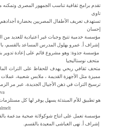
تقدم برامج ثقافية تناسب الجمهور المصرى وتمكنه
تاوى
تستهدف تعريف الأطفال المصريين بحضارة أجدادهم ال
إحسان
مؤسسة خدمية تتيح وجبات غير اعتيادية للعديد من الم
إشراف أ. عمرو بهلول المدرس المساعد بالقسم، بال
مؤسسة جذوة: وهو مشروع قائم على إعادة تدوير بقايا ا
متحف نوستاليجيا
متحف ثقافي ربحي يهدف للحفاظ على التراث الما
مميزة مثل الأجهزة القديمة ، ملابس شعبية، عملا
ترسيخ التراث في ذهن الأجيال الجديدة، عبر مر الزم
Maviva
هو تطبيق للأم المبتدئة يسهل يوفر لها كل مستلزم
Petalmelt
مؤسسة تعمل على انتاج شوكولاتة صحية مدعمة بالفي
إشراف أ. نهى الغباشى المعيدة بالقسم.