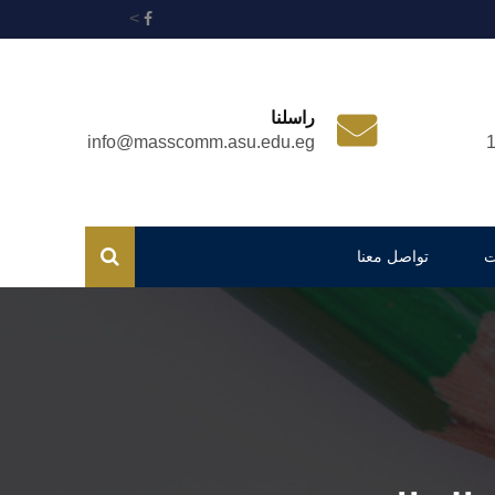
>
راسلنا
info@masscomm.asu.edu.eg
ت
تواصل معنا