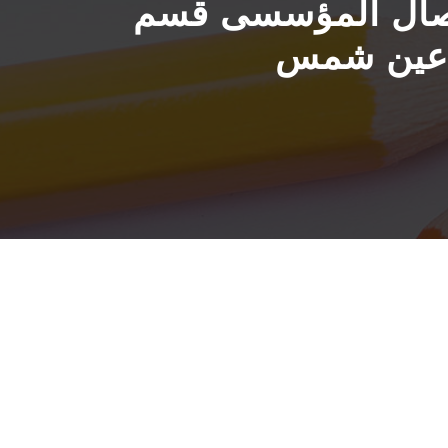
لاتصال المؤسسى قسم
عة عين شمس