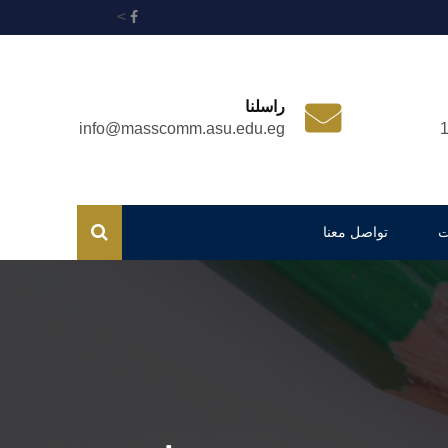
>
راسلنا
info@masscomm.asu.edu.eg
ت
تواصل معنا