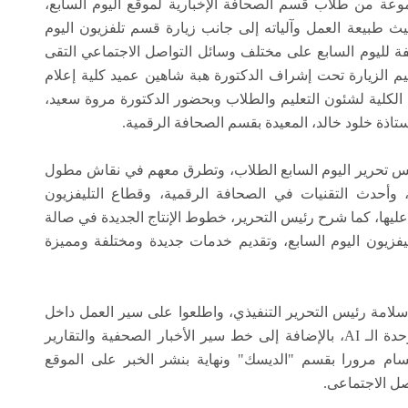
عة من طلاب قسم الصحافة الإخبارية لموقع اليوم السابع،
 طبيعة العمل وآلياته إلى جانب زيارة قسم تلفزيون اليوم
فة لليوم السابع على مختلف وسائل التواصل الاجتماعي التقى
م الزيارة تحت إشراف الدكتورة هبة شاهين عميد كلية إعلام
كلية لشئون التعليم والطلاب وبحضور الدكتورة مروة سعيد،
اذة خلود خالد، المعيدة بقسم الصحافة الرقمية.
ئيس تحرير اليوم السابع الطلاب، وتطرق معهم في نقاش مطول
وأحدث التقنيات في الصحافة الرقمية، وقطاع التليفزيون
ليها، كما شرح رئيس التحرير، خطوط الإنتاج الجديدة في صالة
تليفزيون اليوم السابع، وتقديم خدمات جديدة ومختلفة ومميزة
سلامة رئيس التحرير التنفيذي، واطلعوا على سير العمل داخل
صالة تحرير الأخبار، وتجربة قسم smart content ووحدة الـ AI، بالإضافة إلى خط سير الأخبار الصحفية والتقارير
سام مرورا بقسم "الديسك" ونهاية بنشر الخبر على الموقع
صل الاجتماعى.